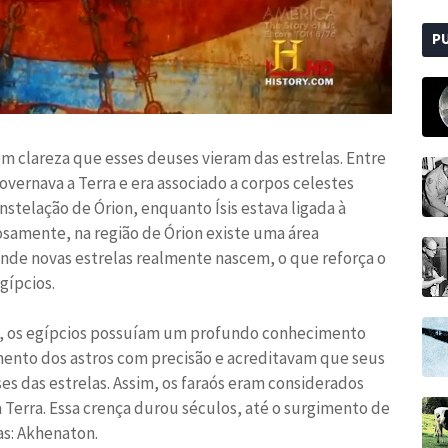
P
om clareza que esses deuses vieram das estrelas. Entre
 governava a Terra e era associado a corpos celestes
onstelação de Órion, enquanto Ísis estava ligada à
riosamente, na região de Órion existe uma área
onde novas estrelas realmente nascem, o que reforça o
gípcios.
as, os egípcios possuíam um profundo conhecimento
ento dos astros com precisão e acreditavam que seus
s das estrelas. Assim, os faraós eram considerados
a Terra. Essa crença durou séculos, até o surgimento de
as: Akhenaton.