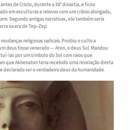
ntes de Cristo, durante a 18ª dinastia, e ficou
tado em esculturas e relevos com um crânio alongado,
gem. Segundo antigas narrativas, ele também seria
rra na era de Tep-Zep.
danças religiosas radicais. Proibiu o culto a
um deus fosse venerado — Aton, o deus Sol. Mandou
tuí-las por um símbolo do Sol com raios que
mam que Akhenaton teria recebido uma revelação direta
 e declarado ser o verdadeiro deus da humanidade.