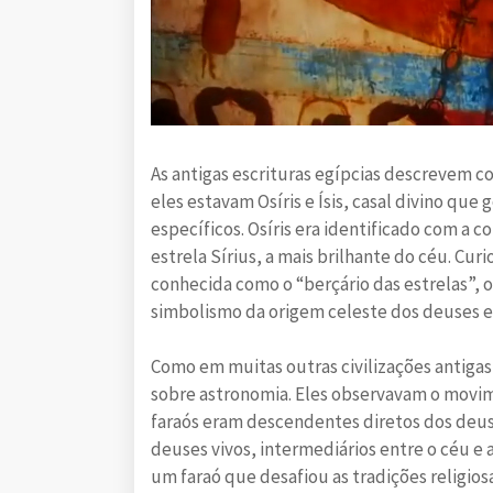
As antigas escrituras egípcias descrevem c
eles estavam Osíris e Ísis, casal divino que
específicos. Osíris era identificado com a c
estrela Sírius, a mais brilhante do céu. Cu
conhecida como o “berçário das estrelas”, 
simbolismo da origem celeste dos deuses e
Como em muitas outras civilizações antig
sobre astronomia. Eles observavam o movim
faraós eram descendentes diretos dos deuse
deuses vivos, intermediários entre o céu e 
um faraó que desafiou as tradições religios