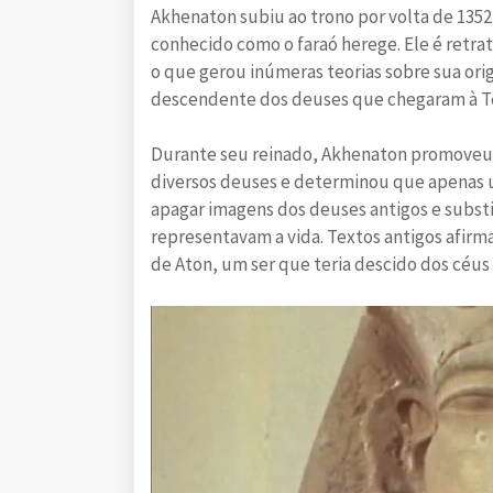
Akhenaton subiu ao trono por volta de 1352 a
conhecido como o faraó herege. Ele é retra
o que gerou inúmeras teorias sobre sua ori
descendente dos deuses que chegaram à Te
Durante seu reinado, Akhenaton promoveu mu
diversos deuses e determinou que apenas 
apagar imagens dos deuses antigos e substi
representavam a vida. Textos antigos afir
de Aton, um ser que teria descido dos céus